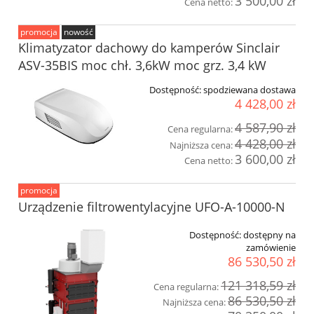
3 500,00 zł
Cena netto:
promocja
nowość
Klimatyzator dachowy do kamperów Sinclair
ASV-35BIS moc chł. 3,6kW moc grz. 3,4 kW
Dostępność:
spodziewana dostawa
4 428,00 zł
4 587,90 zł
Cena regularna:
4 428,00 zł
Najniższa cena:
3 600,00 zł
Cena netto:
promocja
Urządzenie filtrowentylacyjne UFO-A-10000-N
Dostępność:
dostępny na
zamówienie
86 530,50 zł
121 318,59 zł
Cena regularna:
86 530,50 zł
Najniższa cena: